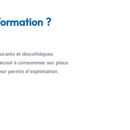
 formation ?
aurants et discothèques
.
’alcool à consommer sur place
.
eur permis d’exploitation
.