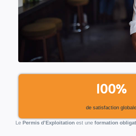
100%
de satisfaction global
Le
Permis d’Exploitation
est une
formation obligat