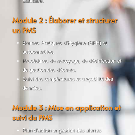
Sanitaire.
Module 2 : Élaborer et structurer
un PMS
Bonnes Pratiques d’Hygiène (BPH) et
autocontrôles.
Procédures de nettoyage, de désinfection et
de gestion des déchets.
Suivi des températures et traçabilité des
denrées.
Module 3 : Mise en application et
suivi du PMS
Plan d’action et gestion des alertes